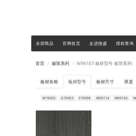
全部商品
官网首页
走进德盛
授权查询
首页
极简系列
W99107 板材型号 极简系列
板材名称
板材型号
板材尺寸
厚度
W19005
D19003
F19008
W99114
W99103
W