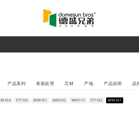
产品系列
表面处理
芯材
产地
产品说明
品
99104
F77105
W99101
W99102
W99111
F77103
W99107